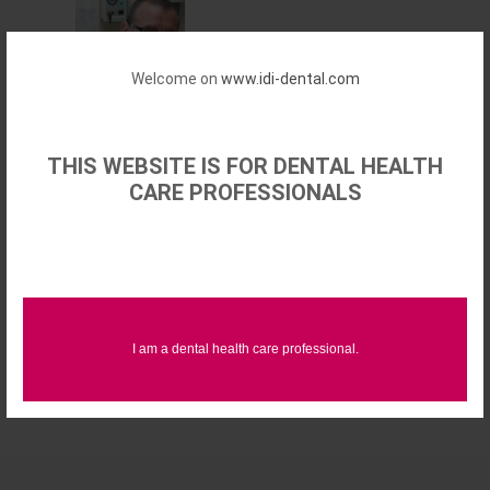
Welcome on
www.idi-dental.com
12/01/2017 | Laser
THIS WEBSITE IS FOR DENTAL HEALTH
Le Laser diode en
CARE PROFESSIONALS
omnipratique
​Très longtemps mise de côté
par la profession sauf pour
quelques irréductibles,
l’utilisation des Lasers
(lumière amplifiée par
émission stimulée de
radiation) tend, désormais, à
se développer dans nos
I am a dental health care professional.
cabinets dentaires.