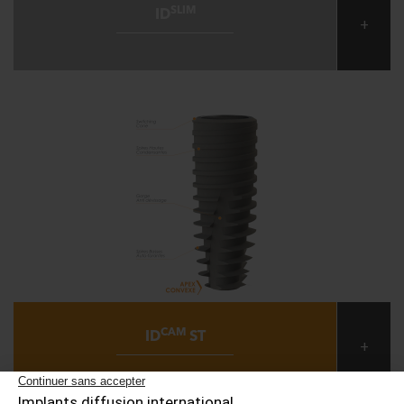
SLIM
ID
+
CAM
ID
ST
+