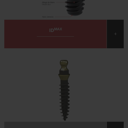
MAX
ID
+