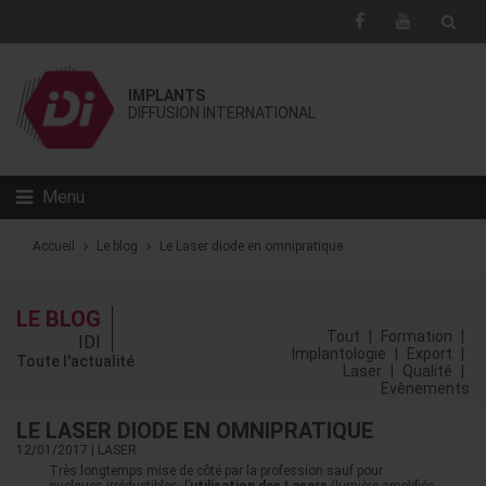
IMPLANTS
DIFFUSION INTERNATIONAL
Menu
Accueil
Le blog
Le Laser diode en omnipratique
LE BLOG
Tout
|
Formation
|
IDI
Implantologie
|
Export
|
Toute l'actualité
Laser
|
Qualité
|
Evènements
LE LASER DIODE EN OMNIPRATIQUE
12/01/2017
|
LASER
Très longtemps mise de côté par la profession sauf pour