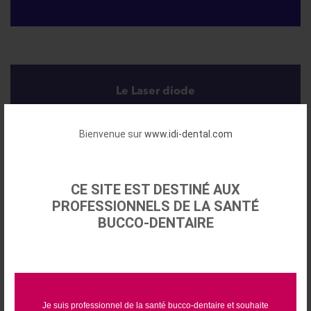
Le Laser diode
Bienvenue sur
www.idi-dental.com
CE SITE EST DESTINÉ AUX
Moteurs d'implantologie
PROFESSIONNELS DE LA SANTÉ
BUCCO-DENTAIRE
Je suis professionnel de la santé bucco-dentaire et souhaite
RAYPLICKER - Prise de teinte 3.0