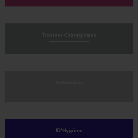
Trousses Chirurgicales
Ostéosinus
ID'Hygiène