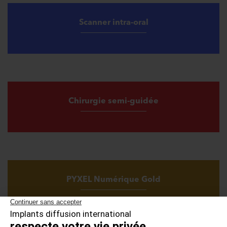
Scanner intra-oral
Chirurgie semi-guidée
PYXEL Numérique Gold