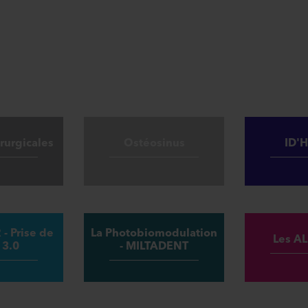
rurgicales
Ostéosinus
ID'
- Prise de
La Photobiomodulation
Les A
 3.0
- MILTADENT