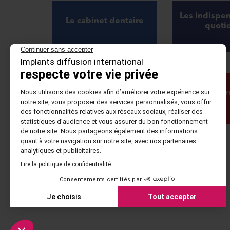
Les indispe
Le cabinet dentaire
quoti
Scanner intra-oral
Chirurgie s