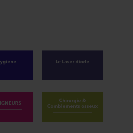
Hygiène
Le Laser diode
Chirurgie &
LIGNEURS
Comblements osseux