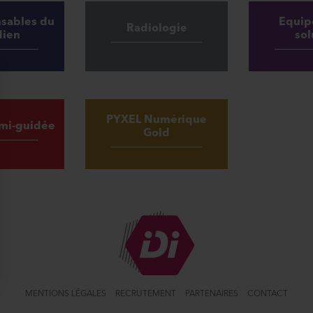
nsables du
Equip
Radiologie
dien
sol
PYXEL Numérique
emi-guidée
Gold
MENTIONS LÉGALES
RECRUTEMENT
PARTENAIRES
CONTACT