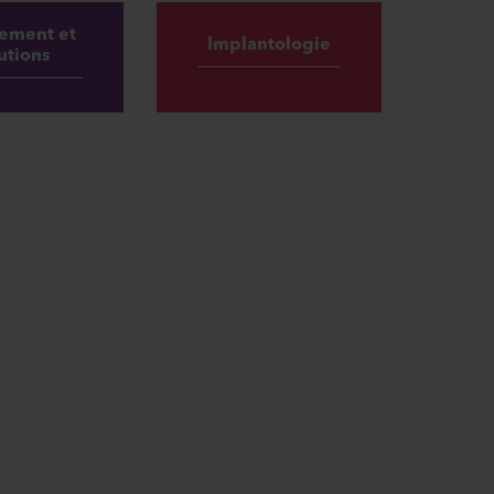
ement et
Implantologie
utions