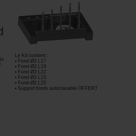
d
Le Kit contient :
la
▪ Foret Ø2 L17
I
▪ Foret Ø2 L19
▪ Foret Ø2 L22
▪ Foret Ø2 L23
▪ Foret Ø2 L25
▪ Support forets
autoclavable OFFERT