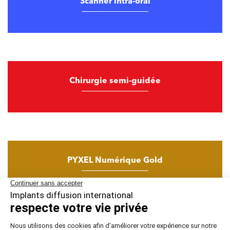
Scanner intra-oral
Chirurgie semi-guidée
PYXEL Numérique Gold