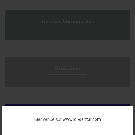
Trousses Chirurgicales
Ostéosinus
ID'Hygiène
Bienvenue sur
www.idi-dental.com