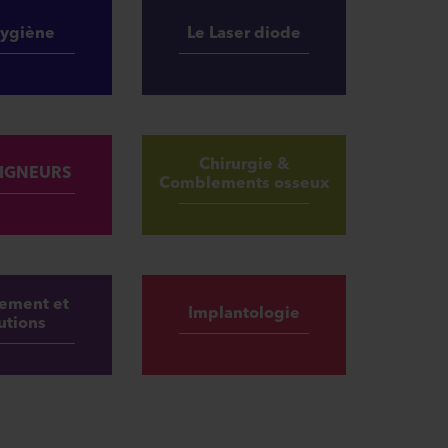
Hygiène
Le Laser diode
Chirurgie &
LIGNEURS
Comblements osseux
ement et
Implantologie
utions