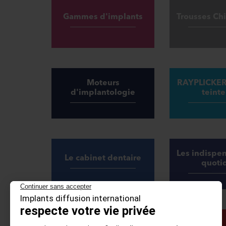
Gammes d'implants
Trousses Chi
Moteurs
RAYPLICKER 
d'implantologie
teinte
Les indispe
Le cabinet dentaire
quoti