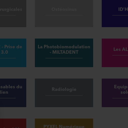
rurgicales
Ostéosinus
ID'
- Prise de
La Photobiomodulation
Les A
 3.0
- MILTADENT
nsables du
Equip
Radiologie
dien
sol
PYXEL Numérique