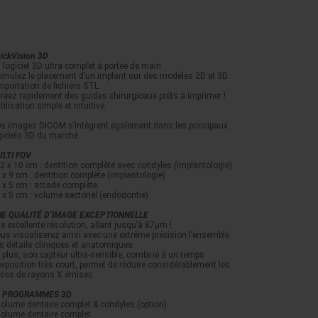
ickVision 3D
 logiciel 3D ultra complet à portée de main
Simulez le placement d’un implant sur des modèles 2D et 3D.
Importation de fichiers STL.
Créez rapidement des guides chirurgicaux prêts à imprimer !
Utilisation simple et intuitive.
s images DICOM s’intègrent également dans les principaux
giciels 3D du marché.
LTI FOV
12 x 10 cm : dentition complète avec condyles (implantologie)
9 x 9 cm : dentition complète (implantologie)
9 x 5 cm : arcade complète
5 x 5 cm : volume sectoriel (endodontie)
E QUALITÉ D’IMAGE EXCEPTIONNELLE
e excellente résolution, allant jusqu’à 87μm !
us visualiserez ainsi avec une extrême précision l’ensemble
s détails cliniques et anatomiques.
 plus, son capteur ultra-sensible, combiné à un temps
exposition très court, permet de réduire considérablement les
ses de rayons X émises.
8 PROGRAMMES 3D
Volume dentaire complet & condyles (option)
Volume dentaire complet