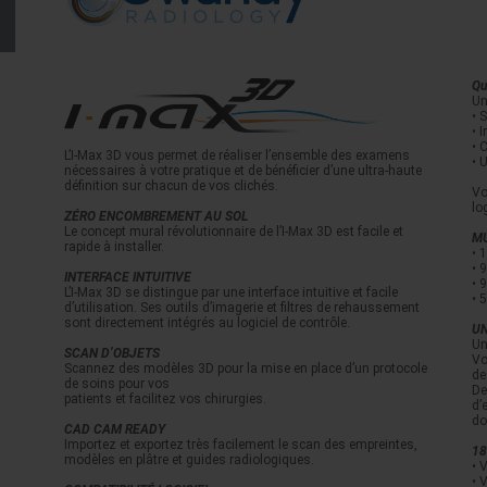
Qu
Un
• 
• 
• 
L’I-Max 3D vous permet de réaliser l’ensemble des examens
• 
nécessaires à votre pratique et de bénéficier d’une ultra-haute
définition sur chacun de vos clichés.
Vo
lo
ZÉRO ENCOMBREMENT AU SOL
Le concept mural révolutionnaire de l’I-Max 3D est facile et
MU
rapide à installer.
• 
• 
INTERFACE INTUITIVE
• 
L’I-Max 3D se distingue par une interface intuitive et facile
• 
d’utilisation. Ses outils d’imagerie et filtres de rehaussement
sont directement intégrés au logiciel de contrôle.
UN
Un
SCAN D’OBJETS
Vo
Scannez des modèles 3D pour la mise en place d’un protocole
de
de soins pour vos
De
patients et facilitez vos chirurgies.
d’
do
CAD CAM READY
Importez et exportez très facilement le scan des empreintes,
1
modèles en plâtre et guides radiologiques.
• 
• 