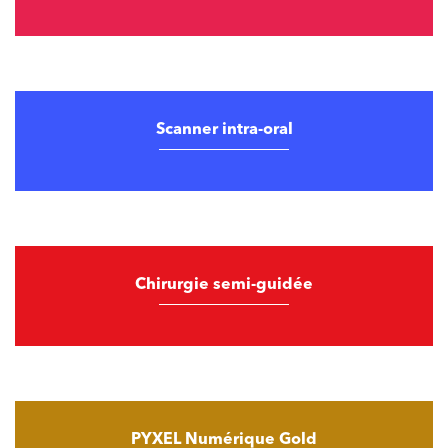
Scanner intra-oral
Chirurgie semi-guidée
PYXEL Numérique Gold