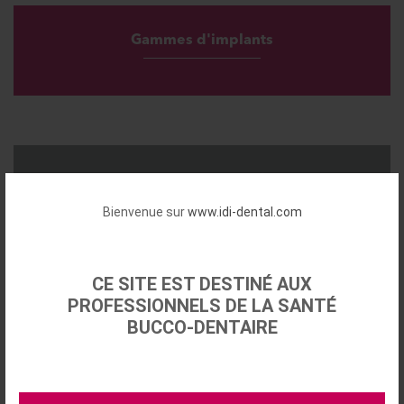
Gammes d'implants
Trousses Chirurgicales
Bienvenue sur
www.idi-dental.com
CE SITE EST DESTINÉ AUX
PROFESSIONNELS DE LA SANTÉ
Ostéosinus
BUCCO-DENTAIRE