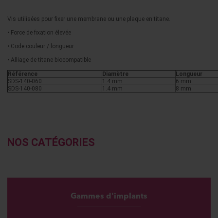
Vis utilisées pour fixer une membrane ou une plaque en titane.
• Force de fixation élevée
• Code couleur / longueur
• Alliage de titane biocompatible
Référence
Diamètre
Longueur
SDS-140-060
1.4 mm
6 mm
SDS-140-080
1.4 mm
8 mm
NOS CATÉGORIES
Gammes d'implants