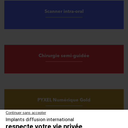
Scanner intra-oral
Chirurgie semi-guidée
PYXEL Numérique Gold