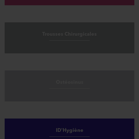
Trousses Chirurgicales
Ostéosinus
ID'Hygiène