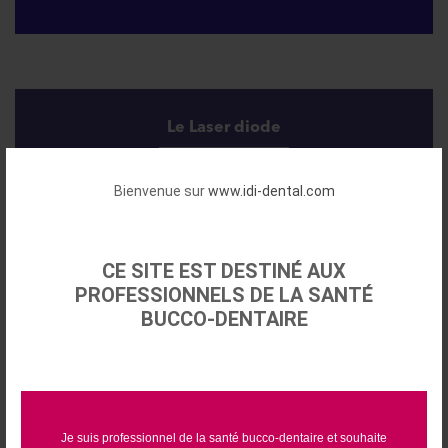
Le Laser diode
Bienvenue sur
www.idi-dental.com
CE SITE EST DESTINÉ AUX
Moteurs d'implantologie
PROFESSIONNELS DE LA SANTÉ
BUCCO-DENTAIRE
RAYPLICKER - Prise de teinte 3.0
Je suis professionnel de la santé bucco-dentaire et souhaite