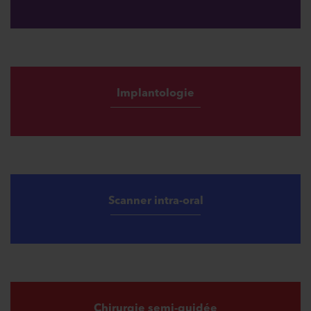
Implantologie
Scanner intra-oral
Chirurgie semi-guidée